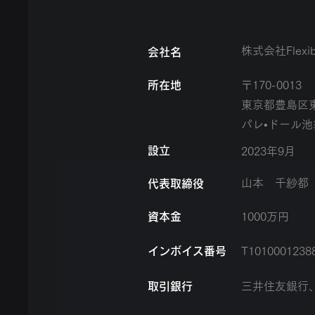
​株式会社Flexibi
​会社名
​所在地
〒170-0013
東京都豊島区東
パレ•ドール池
​設立
2023年9月
​山本 千紗都
​代表取締役
​資本金
1000万円
​インボイス番号
T1010001238
​取引銀行
​三井住友銀行