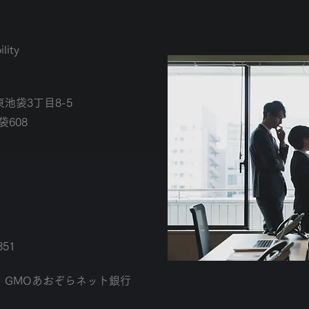
lity
池袋3丁目8-5
袋608
851
、GMOあおぞらネット銀行